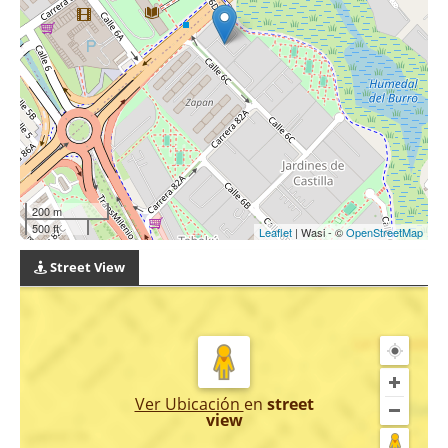
200 m
500 ft
Leaflet
| Wasi - ©
OpenStreetMap
Street View
Ver Ubicación
en
street
view