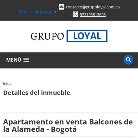
contacto@grupoloyal.com.co
Select Language
▼
573195813693
MENÚ
Inicio
Detalles del inmueble
Apartamento en venta Balcones de
la Alameda - Bogotá