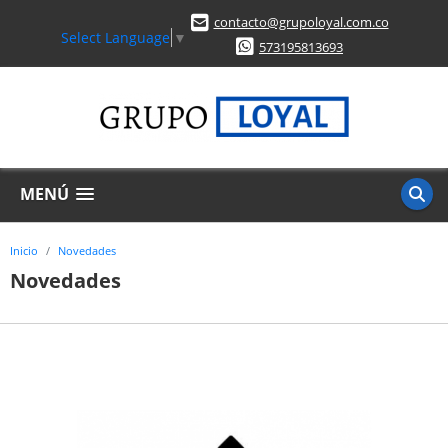
contacto@grupoloyal.com.co
Select Language
▼
573195813693
MENÚ
Inicio
Novedades
Novedades