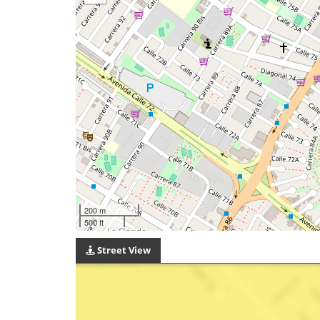
200 m
500 ft
Street View