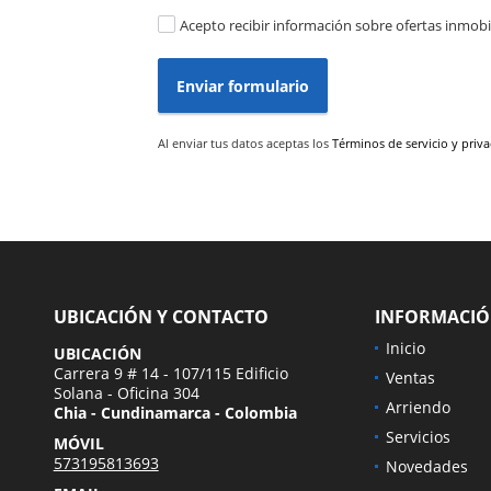
Acepto recibir información sobre ofertas inmobil
Enviar formulario
Al enviar tus datos aceptas los
Términos de servicio y priv
UBICACIÓN Y CONTACTO
INFORMACI
Inicio
UBICACIÓN
Carrera 9 # 14 - 107/115 Edificio
Ventas
a
Solana - Oficina 304
Arriendo
Chia - Cundinamarca - Colombia
Servicios
MÓVIL
573195813693
Novedades