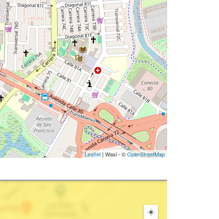
Leaflet
| Wasi - ©
OpenStreetMap