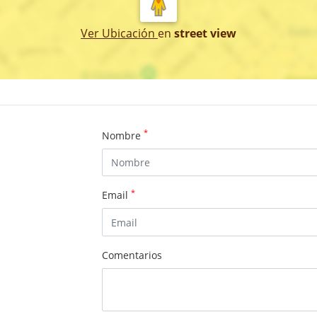
Ver Ubicación
en
street view
*
Nombre
*
Email
Comentarios