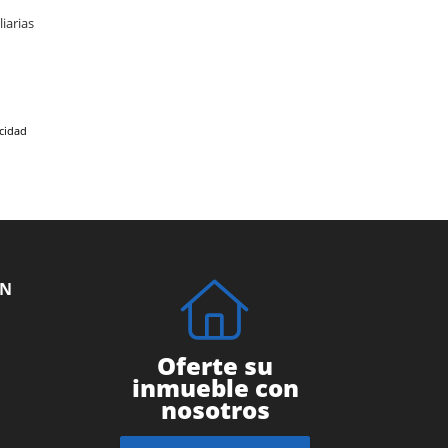
iarias
acidad
ÓN
Oferte su
inmueble con
nosotros