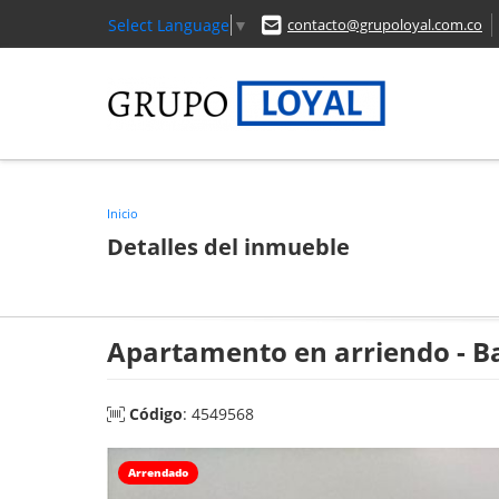
Select Language
▼
contacto@grupoloyal.com.co
Inicio
Detalles del inmueble
Apartamento en arriendo - Ba
Código
: 4549568
Arrendado