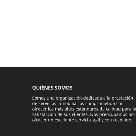
QUIÉNES SOMOS
Somos una organización dedicada a la prestación
de servicios inmobiliarios comprometida con
ofrecer los más altos estándares de calidad para l
satisfacción de sus clientes. Nos preocupamos por
ofrecer un excelente servicio, ágil y con respaldo.