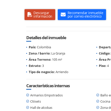
Descargar
Recomendar inmueble
información
por correo electrónico
Detalles del inmueble
País:
Colombia
Depart
Zona / barrio:
La Granja
Código:
Área Terreno:
105 m²
Área Pr
Estrato:
3
Piso:
4
Tipo de negocio:
Arriendo
Características internas
Armarios Empotrados
Baño en
Clósets
Cocina 
Hall de alcobas
Zona d