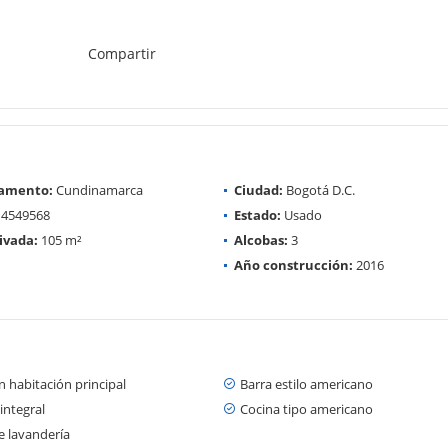
Compartir
amento:
Cundinamarca
Ciudad:
Bogotá D.C.
4549568
Estado:
Usado
ivada:
105 m²
Alcobas:
3
Año construcción:
2016
 habitación principal
Barra estilo americano
integral
Cocina tipo americano
e lavandería