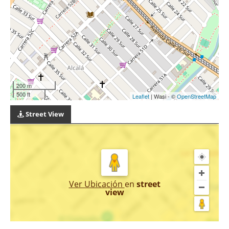
200 m
500 ft
Leaflet
| Wasi - ©
OpenStreetMap
Street View
Ver Ubicación
en
street
view