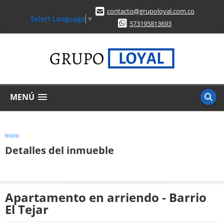
contacto@grupoloyal.com.co
Select Language
▼
573195813693
MENÚ
Inicio
Detalles del inmueble
Apartamento en arriendo - Barrio
El Tejar