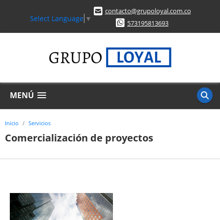
contacto@grupoloyal.com.co
Select Language
▼
573195813693
MENÚ
Inicio
Servicios
Comercialización de proyectos