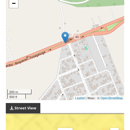
−
200 m
500 ft
Leaflet
| Wasi - ©
OpenStreetMap
Street View