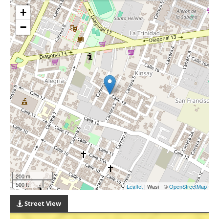
+
−
200 m
500 ft
Leaflet
| Wasi - ©
OpenStreetMap
Street View