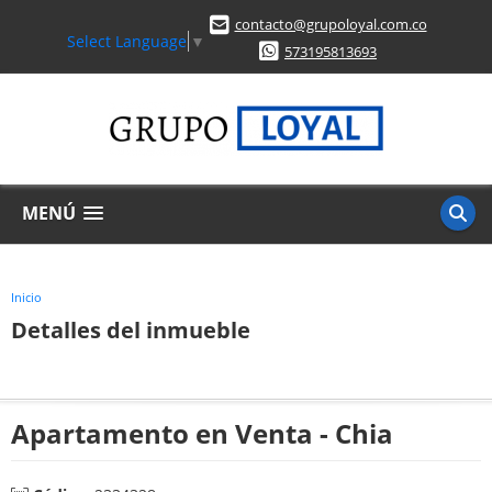
contacto@grupoloyal.com.co
Select Language
▼
573195813693
MENÚ
Inicio
Detalles del inmueble
Apartamento en Venta - Chia